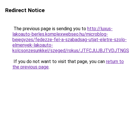
Redirect Notice
The previous page is sending you to
http://luxus-
lakoauto-berles.komplexwebseo.hu/microblog-
bejegyzes/fedezze-fel-a-szabadsag-utjat-eletre-szolo-
elmenyek-lakoauto-
kolcsonzesunkkel/szeged/rokus/JTFCJUJBJTVDJTN
If you do not want to visit that page, you can
return to
the previous page
.