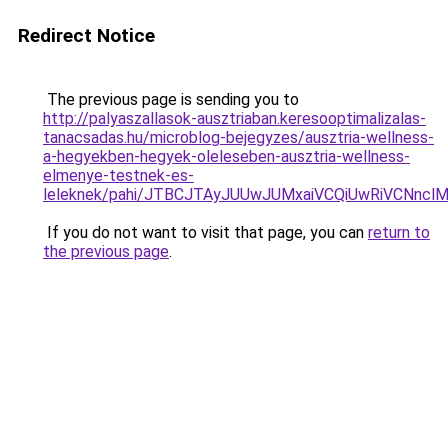
Redirect Notice
The previous page is sending you to
http://palyaszallasok-ausztriaban.keresooptimalizalas-
tanacsadas.hu/microblog-bejegyzes/ausztria-wellness-
a-hegyekben-hegyek-oleleseben-ausztria-wellness-
elmenye-testnek-es-
leleknek/pahi/JTBCJTAyJUUwJUMxaiVCQiUwRiVCNn
If you do not want to visit that page, you can
return to
the previous page
.